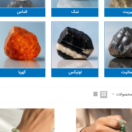
یریت
نمک
الماس
اتیت
اونیکس
کهربا
محصولات