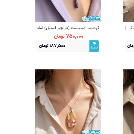
فی |
گردنبند آمیتیست (بازنجیر استیل) نماد
نمایش سریع
آرامش و محافظت
750,000 تومان
4
187,500 تومان
قسط