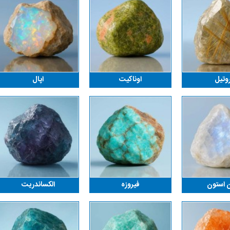
وتیل
اوناکیت
اپال
 استون
فیروزه
الکساندریت