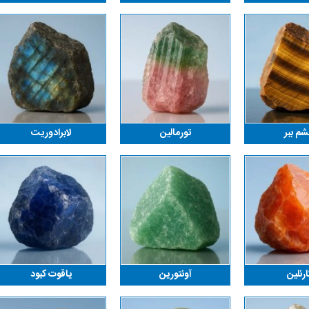
م ببر
تورمالین
لابرادوریت
ارنلین
آونتورین
یاقوت کبود