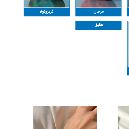
مرجان
کریزوکولا
عقیق