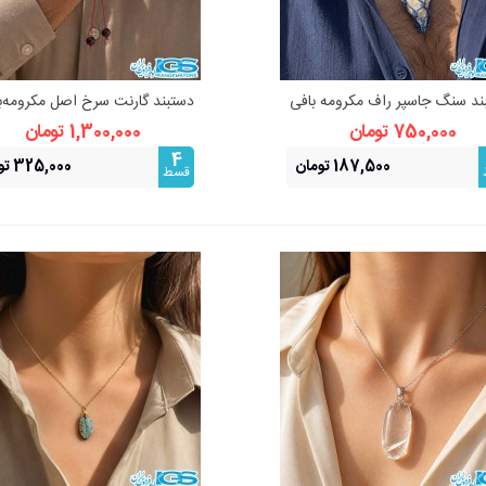
بند سنگ جاسپر راف مکرومه بافی
دستبند گارنت سرخ اصل مکرومه‌با
نمایش سریع
نمایش سریع
فری سایز
سنگ عشق
750,000 تومان
1,300,000 تومان
4
187,500 تومان
325,000 تومان
قسط