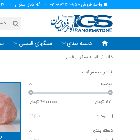
واحد فروش - 88952085-021
کانال تلگرام
دسته بندی
سنگهای قیمتی
سن
خانه
/
انواع سنگهای قیمتی
فیلتر محصولات
قیمت
1111
تومان
45000000
تومان
موجود
640
دسته بندی
رز