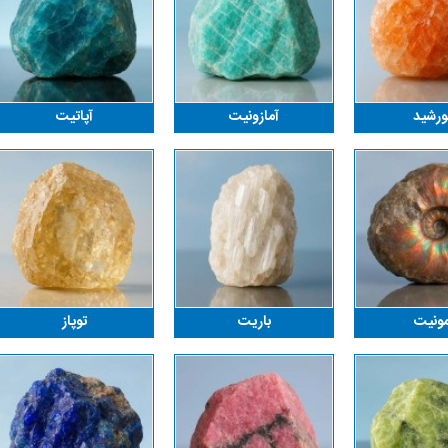
رشید
آمازونیت
آپاتیت
مونیت
باریت
توپاز