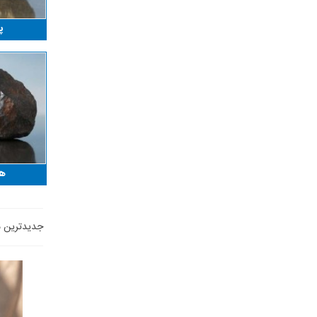
پ
هم
جدیدترین 