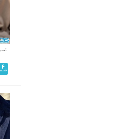
4
قسط