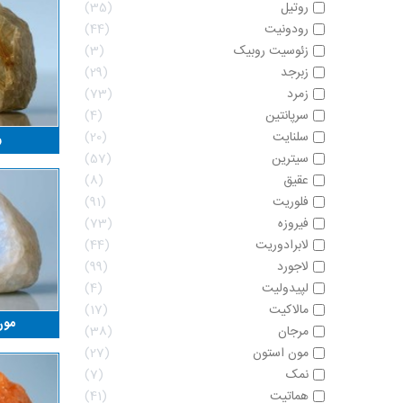
روتیل
35
رودونیت
44
زئوسیت روبیک
3
زبرجد
29
زمرد
73
سرپانتین
4
سلنایت
20
ر
سیترین
57
عقیق
8
فلوریت
91
فیروزه
73
لابرادوریت
44
لاجورد
99
لپیدولیت
4
مالاکیت
17
مون
مرجان
38
مون استون
27
نمک
7
هماتیت
41