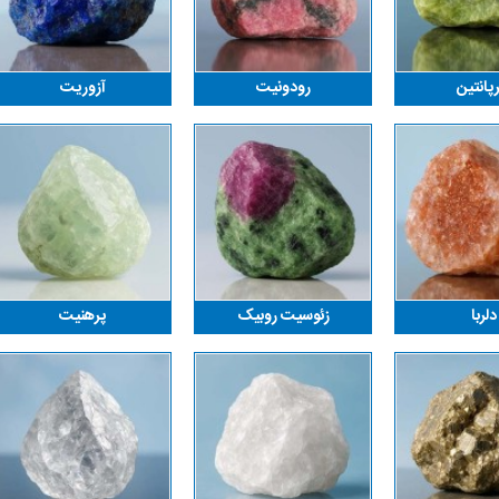
پانتین
رودونیت
آزوریت
دلربا
زئوسیت روبیک
پرهنیت