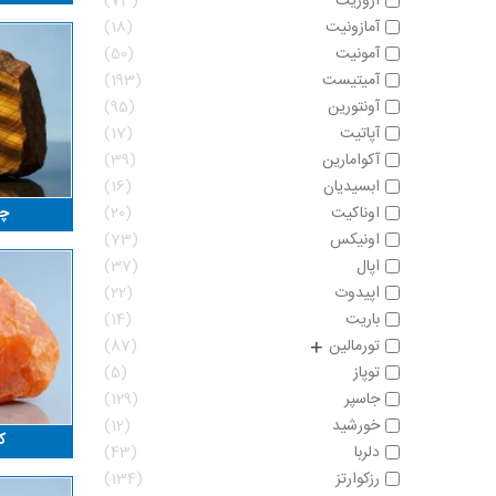
آزوریت
73
آمازونیت
18
آمونیت
50
آمیتیست
193
آونتورین
95
آپاتیت
17
آکوامارین
39
ابسیدیان
16
اوناکیت
20
چش
اونیکس
73
اپال
37
اپیدوت
22
باریت
14
تورمالین
87
+
توپاز
5
جاسپر
129
خورشید
12
ک
دلربا
43
رزکوارتز
134