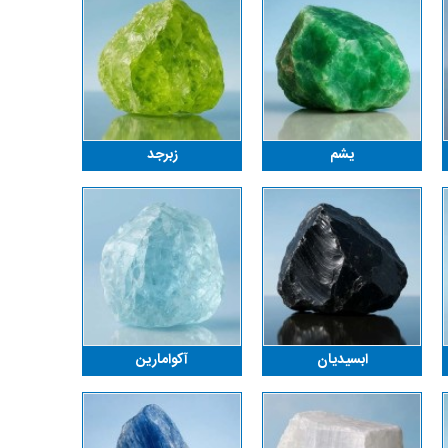
یشم
زبرجد
ابسیدیان
آکوامارین