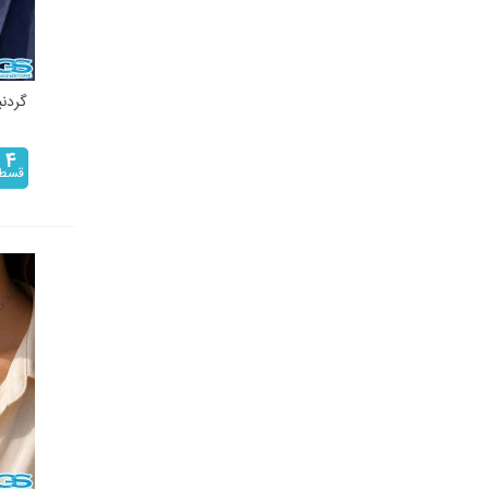
گردن
4
قسط