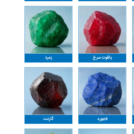
یاقوت سرخ
زمرد
لاجورد
گارنت