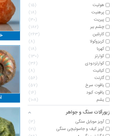
هولیت
15
پرهنیت
18
پیریت
30
چشم ببر
182
کارنلین
263
خو
کریزوکولا
8
کهربا
18
کوارتز
130
کوارتزدودی
36
کیانیت
8
گارنت
56
یاقوت سرخ
57
یاقوت کبود
16
آ
یشم
108
زیورآلات سنگ و جواهر
آویز موبایل سنگی
3
آویز کیف و جاسوئیچی سنگی
21