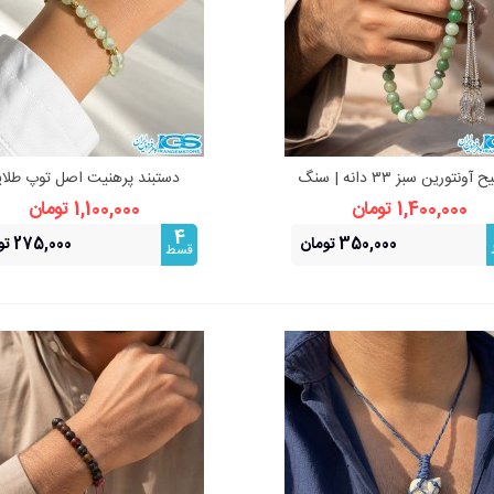
تسبیح آونتورین سبز ۳۳ دانه | سنگ
دستبند پرهنیت اصل توپ طلا
نمایش سریع
نمایش سریع
آرامش قلب
استیل (رنگ ثابت)
1,400,000 تومان
1,100,000 تومان
4
350,000 تومان
275,000 تومان
قسط