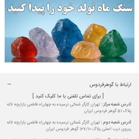
اعداد شانس: 6 و 9
سنگ خوش یمن: الماس
رنگ: آبی و بنفش
گل: سرخ
حیوان: خزندگان
ارتباط با گوهرفردوس
[ برای تماس تلفنی با ما کلیک کنید ]
آدرس شعبه مرکز :
تهران کارگر شمالی نرسیده به چهارراه فاطمی بازارچه لاله
پلاک 51 گوهر فردوس ایران
معرفی نماد زودیاک ماه مهر
آدرس شعبه دوم :
تهران کارگر شمالی نرسیده به چهارراه فاطمی بازارچه لاله
ربروی درب اصلی پلاک 127/10 گوهر فردوس ایران
افراد متولد ماه مهر (ترازو) تحت تأثیر سیاره ونوس و عنصر هوا قرار