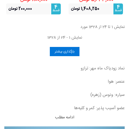
عاطفی
4
4
1,408,250 تومان
200,000 تومان
قسط
قسط
نمایش 1 تا 24 از 1328 مورد
نمایش 1 - 24 از 1328
بارگذاری بیشتر
نماد زودیاک ماه مهر: ترازو
عنصر: هوا
سیاره: ونوس (زهره)
عضو آسیب پذیر: کمر و کلیه‌ها
ادامه مطلب
روز اقبال: جمعه