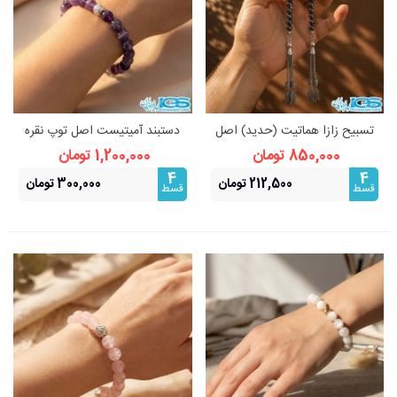
تسبیح زازا هماتیت (حدید) اصل
دستبند آمیتیست اصل توپ نقره
– ضد انرژی منفی
ای استیل (رنگ ثابت)
850,000 تومان
1,200,000 تومان
4
4
212,500 تومان
300,000 تومان
قسط
قسط