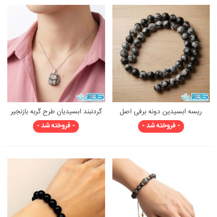
ریسه ابسیدین دونه برفی اصل
گردنبند ابسیدیان طرح گربه بازنجیر
سایز 8 | سنگ تعادل
استیل
- فروخته شد -
- فروخته شد -