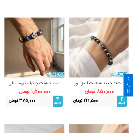
فیلتر
دستبند حدید هماتیت اصل توپ
دستبند هفت چاکرا مکرومه بافی
استیل | دستبند محافظ
850,000 تومان
1,500,000 تومان
4
4
212,500 تومان
375,000 تومان
قسط
قسط