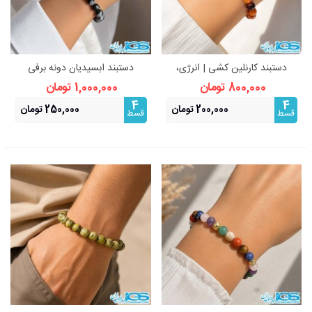
دستبند کارنلین کشی | انرژی،
دستبند ابسیدیان دونه برفی
خلاقیت و انگیزه
مکرومه بافی
800,000 تومان
1,000,000 تومان
4
4
200,000 تومان
250,000 تومان
قسط
قسط