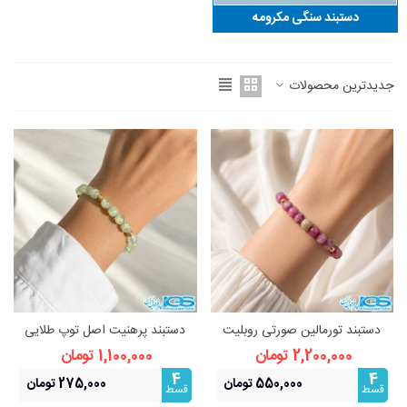
دستبند سنگی مکرومه‌
جدیدترین محصولات
دستبند تورمالین صورتی روبلیت
دستبند پرهنیت اصل توپ طلایی
سواروفسکی طلایی | سنگ عشق
استیل (رنگ ثابت)
2,200,000 تومان
1,100,000 تومان
4
4
550,000 تومان
275,000 تومان
قسط
قسط