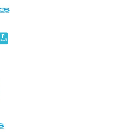
4
قسط