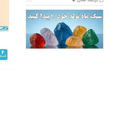
گردنبند سنگی
1
+
4
قسط