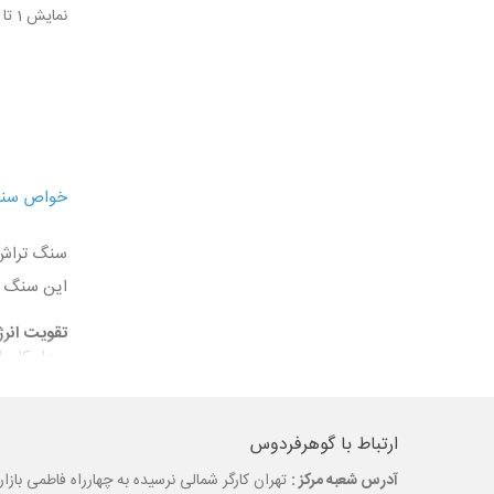
نمایش 1 تا 24 از 48 مورد
خواص سنگ
سنگ تراش 
این سنگ عب
تقویت انر
محل کار را 
ایجاد آرام
تقویت کنند
تمرکز و خل
ارتباط با گوهرفردوس
جلوگیری از
آدرس شعبه مرکز :
تهران کارگر شمالی نرسیده به چهارراه فاطمی بازارچه لاله پلاک 51