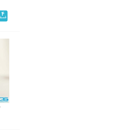
4
قسط
گ