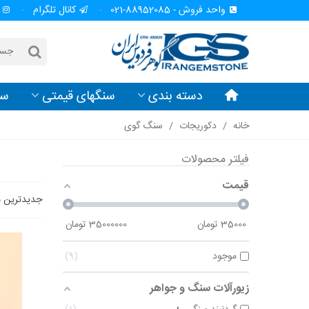
واحد فروش - 88952085-021
کانال تلگرام
دسته بندی
سنگهای قیمتی
سن
خانه
/
دکوریجات
/
سنگ گوی
فیلتر محصولات
قیمت
جدیدترین 
35000
تومان
35000000
تومان
موجود
9
زیورآلات سنگ و جواهر