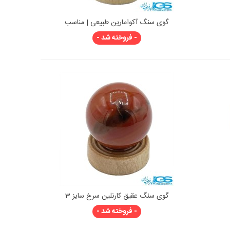
گوی سنگ آکوامارین طبیعی | مناسب
نمایش سریع
چاکرای گلو و مدیتیشن
- فروخته شد -
گوی سنگ عقیق کارنلین سرخ سایز 3
نمایش سریع
- فروخته شد -