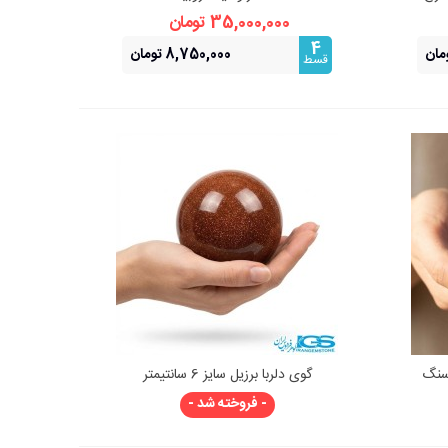
35,000,000 تومان
4
8,750,000 تومان
قسط
ان | سنگ
گوی دلربا برزیل سایز 6 سانتیمتر
نمایش سریع
- فروخته شد -