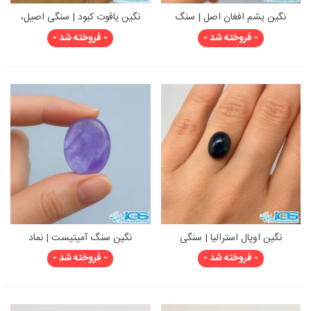
نگین یشم افغان اصل | سنگ
نگین یاقوت کبود | سنگی اصیل،
آرامش و زیبایی
لوکس و پرانرژی
- فروخته شد -
- فروخته شد -
نگین اوپال استرالیا | سنگی
نگین سنگ آمیتیست | نماد
درخشان و کمیاب با بازی رنگ
آرامش و محافظت
- فروخته شد -
- فروخته شد -
بی‌نظیر