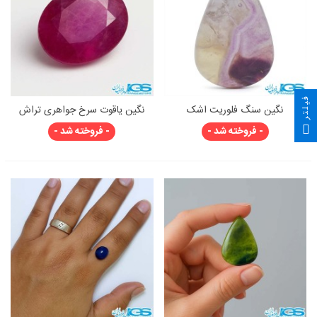
فیلتر
نگین سنگ فلوریت اشک
نگین یاقوت سرخ جواهری تراش
اووال هند
- فروخته شد -
- فروخته شد -