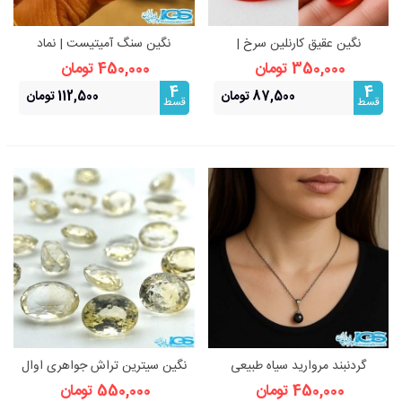
نگین عقیق کارنلین سرخ |
نگین سنگ آمیتیست | نماد
انرژی‌بخش
آرامش و محافظت
350,000 تومان
450,000 تومان
4
4
87,500 تومان
112,500 تومان
قسط
قسط
گردنبند مروارید سیاه طبیعی
نگین سیترین تراش جواهری اوال
450,000 تومان
550,000 تومان