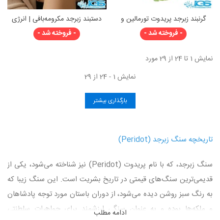
گرنبند زبرجد پریدوت تورمالین و
دستبند زبرجد مکرومه‌بافی | انرژی
آونتورین و اونیکس
سبزِ شادی و آرامش
- فروخته شد -
- فروخته شد -
نمایش 1 تا 24 از 29 مورد
نمایش 1 - 24 از 29
بارگذاری بیشتر
تاریخچه سنگ زبرجد (Peridot)
سنگ زبرجد، که با نام پریدوت (Peridot) نیز شناخته می‌شود، یکی از
قدیمی‌ترین سنگ‌های قیمتی در تاریخ بشریت است. این سنگ زیبا که
به رنگ سبز روشن دیده می‌شود، از دوران باستان مورد توجه پادشاهان
و ملکه‌ها بوده و به عنوان سنگی ارزشمند برای جواهرات سلطنتی
ادامه مطلب