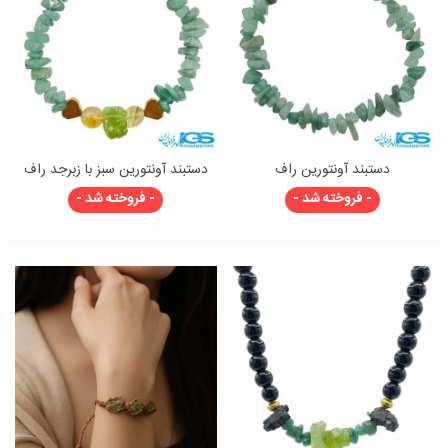
دستبند آونتورین راف
دستبند آونتورین سبز با زبرجد راف
و سیترین
- فروخته شد -
- فروخته شد -