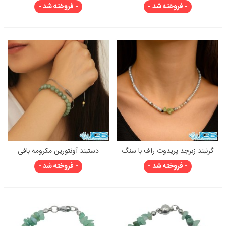
زبرجد راف | سنگ قدرت و
راف اصل
- فروخته شد -
- فروخته شد -
شجاعت
گرنبند زبرجد پریدوت راف با سنگ
دستبند آونتورین مکرومه بافی
سیترین
- فروخته شد -
- فروخته شد -