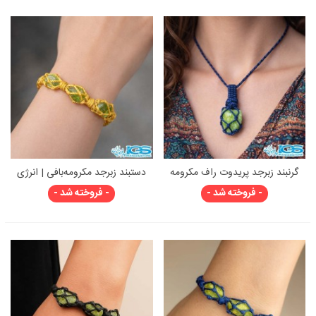
گرنبند زبرجد پریدوت راف مکرومه
دستبند زبرجد مکرومه‌بافی | انرژی
بافی
سبزِ شادی و آرامش
- فروخته شد -
- فروخته شد -