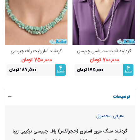
گردنبند آمیتیست یاسی چیپسی
گردنبند آمازونیت راف چیپسی
راف – سنگ آرامش و شهود
بدون زنجیر
700,000 تومان
750,000 تومان
4
4
175,000 تومان
187,500 تومان
قسط
قسط
توضیحات
معرفی محصول
گردنبند سنگ مون استون (حجرالقمر) راف چیپسی
ترکیبی زیبا