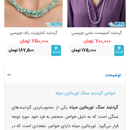
گردنبند آمیتیست یاسی چیپسی
گردنبند آمازونیت راف چیپسی
راف – سنگ آرامش و شهود
بدون زنجیر
700,000 تومان
750,000 تومان
4
4
175,000 تومان
187,500 تومان
قسط
قسط
توضیحات
خواص گردنبند سنگ تورمالین سیاه
گردنبند سنگ تورمالین سیاه
یکی از محبوب‌ترین گردنبندهای
سنگی است که به دلیل خواص منحصر به فرد خود مورد توجه
قرار می‌گیرد. تورمالین سیاه دارای خواص متعددی است که در