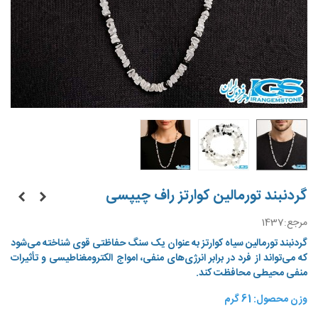
گردنبند تورمالین کوارتز راف چیپسی
مرجع:
1437
گردنبند تورمالین سیاه کوارتز به عنوان یک سنگ حفاظتی قوی شناخته می‌شود
که می‌تواند از فرد در برابر انرژی‌های منفی، امواج الکترومغناطیسی و تأثیرات
منفی محیطی محافظت کند.
وزن محصول: 61 گرم