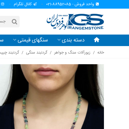
واحد فروش - 88952085-021
کانال تلگرام
دسته بندی
سنگهای قیمتی
سن
خانه
/
زیورآلات سنگ و جواهر
/
گردنبند سنگی
/
گردنبند چی