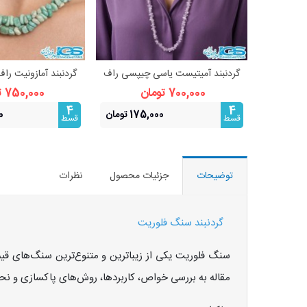
گردنبند آمیتیست یاسی چیپسی راف
گردنبند آمازونیت ر
مشاهده بیشتر
مشاهده 
– سنگ آرامش و شهود
زنجیر
700,000 تومان
750,000 تومان
4
4
175,000 تومان
00
قسط
قسط
توضیحات
جزئیات محصول
نظرات
گردنبند سنگ فلوریت
سنگ فلوریت یکی از زیباترین و متنوع‌ترین سنگ‌های قیم
مقاله به بررسی خواص، کاربردها، روش‌های پاکسازی و نح