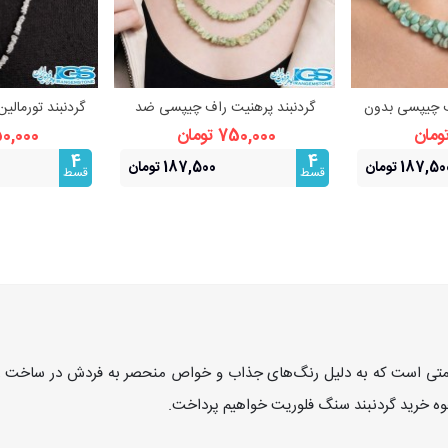
اف چیپسی بدون
گردنبند پرهنیت راف چیپسی ضد
گردنبند تورمالی
بیشتر
مشاهده بیشتر
مشا
کابوس
750,000 تومان
750,000 ت
4
4
187,5 تومان
187,500 تومان
قسط
قسط
تی است که به دلیل رنگ‌های جذاب و خواص منحصر به فردش در ساخت زیورآلا
وه خرید گردنبند سنگ فلوریت خواهیم پرداخت.