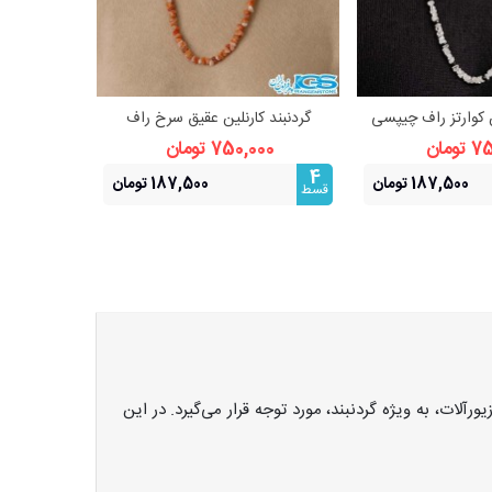
ن کوارتز راف چیپسی
گردنبند کارنلین عقیق سرخ راف
گردنبند سن
هده بیشتر
مشاهده بیشتر
چیپسی
نم
ومان
750,000 تومان
000
4
4
187,500 تومان
187,500 تومان
قسط
قسط
ت، به ویژه گردنبند، مورد توجه قرار می‌گیرد. در این