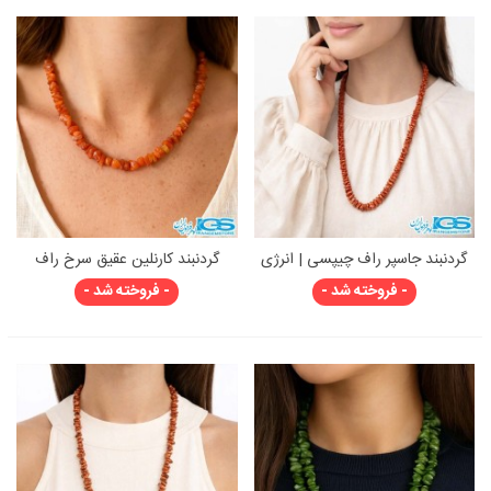
گردنبند جاسپر راف چیپسی | انرژی
گردنبند کارنلین عقیق سرخ راف
زمین در قالب زیور طبیعی
چیپسی کوتاه
- فروخته شد -
- فروخته شد -