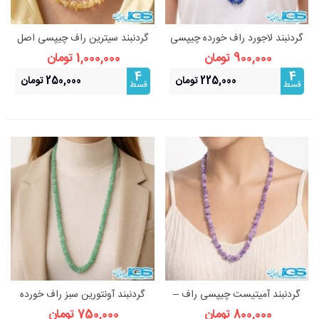
گردنبند لاجورد راف خورده چیپسی
گردنبند سیترین راف چیپسی اصل
| سنگ طبیعی آرامش و بیان
| سنگ ثروت، انرژی و
900,000 تومان
1,000,000 تومان
حقیقت
اعتمادبه‌نفس
4
4
225,000 تومان
250,000 تومان
قسط
قسط
گردنبند آمیتیست چیپسی راف –
گردنبند آونتورین سبز راف خورده
سنگ آرامش و شهود
چیپسی | سنگ شانس و آرامش
800,000 تومان
750,000 تومان