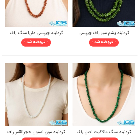
گردنبند یشم سبز راف چیپسی
گردنبند چیپسی دلربا سنگ راف
- فروخته شد -
- فروخته شد -
گردنبند سنگ مالاکیت اصل راف
گردنبند مون استون حجرالقمر راف
چیپسی آرامش‌بخش
چیپسی | درخشش ماه روی گردن