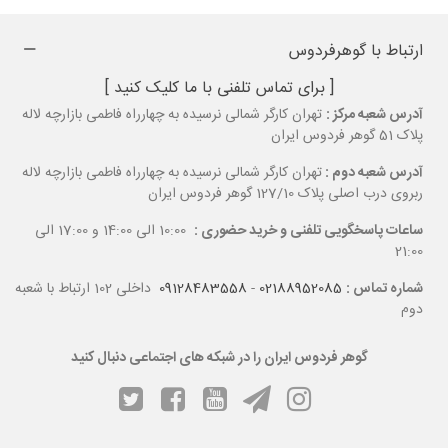
هیچ‌وقت از مد نمی‌افتند و همیشه مد روزند.
ارتباط با گوهرفردوس
[ برای تماس تلفنی با ما کلیک کنید ]
چرا گردنبند چیپسی انتخابی خاص است؟
آدرس شعبه مرکز :
تهران کارگر شمالی نرسیده به چهارراه فاطمی بازارچه لاله
زیبایی طبیعی:
هر قطعه سنگ در گردنبند چیپسی یکتا است.
پلاک 51 گوهر فردوس ایران
آدرس شعبه دوم :
تهران کارگر شمالی نرسیده به چهارراه فاطمی بازارچه لاله
خواص متافیزیکی:
سنگ‌های مختلف، انرژی متفاوتی منتقل می‌کنند.
ربروی درب اصلی پلاک 127/10 گوهر فردوس ایران
استفاده روزانه:
سبک، راحت و مناسب هر استایلی.
ساعات پاسخگویی تلفنی و خرید حضوری :
10:00 الی 14:00 و 17:00 الی
هدیه‌ای خاص:
هم زیباست و هم انرژی‌بخش.
21:00
شماره تماس :
02188952085
-
09128483558
داخلی 102 ارتباط با شعبه
دوم
انواع گردنبند چیپسی سنگی
گوهر فردوس ایران را در شبکه های اجتماعی دنبال کنید
🔵
خرید گردنبند چیپسی لاجورد
سنگ خرد و آرامش