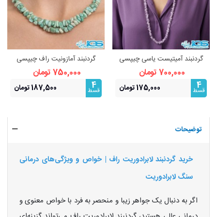
گردنبند آمیتیست یاسی چیپسی
گردنبند آمازونیت راف چیپسی
راف – سنگ آرامش و شهود
بدون زنجیر
700,000 تومان
750,000 تومان
4
4
175,000 تومان
187,500 تومان
قسط
قسط
توضیحات
خرید گردنبند لابرادوریت راف | خواص و ویژگی‌های درمانی
سنگ لابرادوریت
اگر به دنبال یک جواهر زیبا و منحصر به فرد با خواص معنوی و
درمانی عالی هستید، گردنبند لابرادوریت راف می‌تواند گزینه‌ای