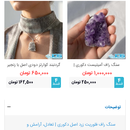
سنگ راف آمیتیست دکوری |
گردنبند کوارتز دودی اصل با زنجیر
زیبایی طبیعی و انرژی‌بخش
استیل | آرامش و محافظت انرژی
1,000,000 تومان
650,000 تومان
4
4
250,000 تومان
162,500 تومان
قسط
قسط
توضیحات
سنگ راف فلوریت زرد اصل دکوری | تعادل، آرامش و