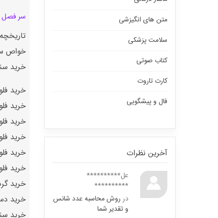
سر فصل 
متن های انگیزشی
تاریخچه
سلامت پزشکی
خواص سن
کتاب صوتی
خرید سن
کارت تاروت
خرید فلو
فال و پیشگویی
خرید فلو
خرید فل
خرید فلو
خرید فلو
آخرین نظرات
خرید فلوریت رن
عل**********
خرید گرد
**********
خرید دست
در
روش محاسبه عدد شانس
و تقدیر شما
خرید سن