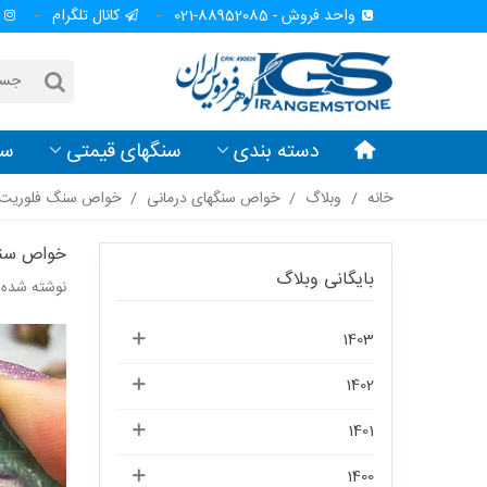
واحد فروش - 88952085-021
کانال تلگرام
دسته بندی
سنگهای قیمتی
سن
خانه
/
وبلاگ
/
خواص سنگهای درمانی
/
خواص سنگ فلوریت luorite
خواص سنگ فل
بایگانی وبلاگ
نوشته شده د
1403
1402
1401
1400