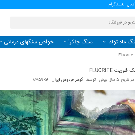
کانال اینستاگرام
گ ماه تولد
سنگ چاکرا
خواص سنگهای درمانی
F
وریت FLUORITE
ر تاریخ
5 سال پیش
توسط
گوهر فردوس ایران
8359