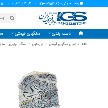
واحد فروش - 88952085-021
کانال تلگرام
دسته بندی
سنگهای قیمتی
سن
خانه
/
انواع سنگهای قیمتی
/
تورمالین
/
سنگ ائوژیرین اسلای