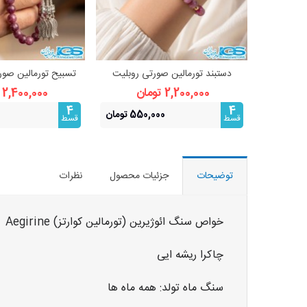
دستبند تورمالین صورتی روبلیت
مشاهده بیشتر
مشاهده 
سواروفسکی طلایی | سنگ عشق
دانه اصل | 
2,200,000 تومان
2,400,000 تومان
4
4
550,000 تومان
قسط
قسط
توضیحات
جزئیات محصول
نظرات
خواص سنگ ائوژیرین (تورمالین کوارتز) Aegirine
چاکرا ریشه ایی
سنگ ماه تولد: همه ماه ها