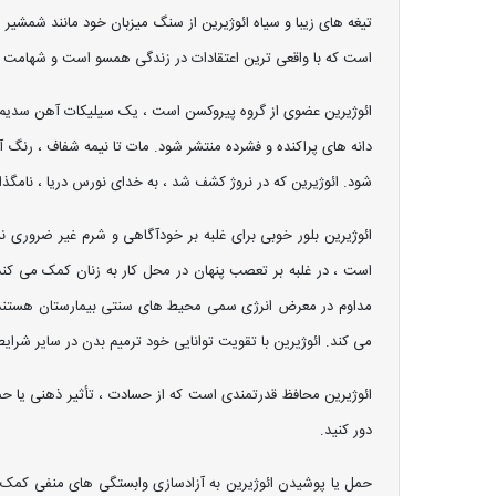
تیغه های زیبا و سیاه ائوژیرین از سنگ میزبان خود مانند شمشیر
است که با واقعی ترین اعتقادات در زندگی همسو است و شهامت و ا
ائوژیرین عضوی از گروه پیروکسن است ، یک سیلیکات آهن سدیم 
دانه های پراکنده و فشرده منتشر شود. مات تا نیمه شفاف ، رنگ آ
شود. ائوژیرین که در نروژ کشف شد ، به خدای نورس دریا ، نامگذا
ائوژیرین بلور خوبی برای غلبه بر خودآگاهی و شرم غیر ضروری
است ، در غلبه بر تعصب پنهان در محل کار به زنان کمک می کند
مداوم در معرض انرژی سمی محیط های سنتی بیمارستان هستند و 
می کند. ائوژیرین با تقویت توانایی خود ترمیم بدن در سایر شر
ائوژیرین محافظ قدرتمندی است که از حسادت ، تأثیر ذهنی یا حم
دور کنید.