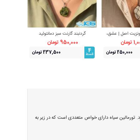
ونزیت اصل | عشق،
گردنبند گارنت سبز دمانتوئید
گردنبند چشم
هده بیشتر
مشاهده بیشتر
رامش
(بازنجیراستیل)
تومان
950,000 تومان
000
4
4
250,000 تومان
237,500 تومان
قسط
قسط
. تورمالین سیاه دارای خواص متعددی است که در زیر به