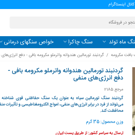
کانال اینستاگرام
گ ماه تولد
سنگ چاکرا
خواص سنگهای درمانی
 بافت مکرومه
/
گردنبند تورمالین هندوانه واترملو مکرومه بافی - دفع انرژی‌های 
گردنبند تورمالین هندوانه واترملو مکرومه بافی -
دفع انرژی‌های منفی
مرجع:
2185
گردنبند سنگ تورمالین سیاه به عنوان یک سنگ حفاظتی قوی شناخته م
می‌تواند از فرد در برابر انرژی‌های منفی، امواج الکترومغناطیسی و تأثیرات 
محافظت کند.
وزن محصول: 35 گرم
ارسال به سراسر کشور: از طریق پست ایران