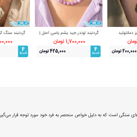
ز دمانتوئید
گردنبند لوندر جید یشم یاسی اصل |
گردنبند سنگ ک
بیشتر
مشاهده بیشتر
مشا
تیل)
تعادل و آرامش
آ
1,700,000 تومان
1,000,000 
4
4
200,000 تومان
425,000 تومان
قسط
قسط
ای سنگی است که به دلیل خواص منحصر به فرد خود مورد توجه قرار می‌گیرد