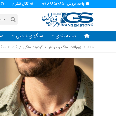
واحد فروش - 88952085-021
کانال تلگرام
دسته بندی
سنگهای قیمتی
سن
خانه
/
زیورآلات سنگ و جواهر
/
گردنبند سنگی
/
گردنبند سنگ