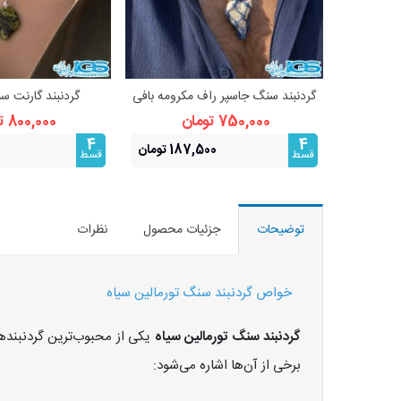
گردنبند سنگ جاسپر راف مکرومه بافی
گردنبند گارنت سب
مشاهده بیشتر
مشاهده 
فری سایز
(بازنجیراس
750,000 تومان
800,000 تومان
4
4
187,500 تومان
قسط
قسط
توضیحات
جزئیات محصول
نظرات
خواص گردنبند سنگ تورمالین سیاه
گردنبند سنگ تورمالین سیاه
یکی از محبوب‌ترین گردنبنده
برخی از آن‌ها اشاره می‌شود: