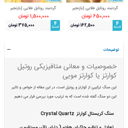
گردنبند روتایل طلایی (بازنجیر
گردنبند روتایل طلایی (بازنجیر
استیل) | جذابیت و انرژی مثبت
استیل) | جذابیت و انرژی مثبت
650,000 تومان
1,500,000 تومان
4
4
162,500 تومان
375,000 تومان
قسط
قسط
توضیحات
خصوصیات و معانی متافیزیکی روتیل
کوارتز یا کوارتز مویی
این سنگ ترکیبی از کوارتز و روتیل است، در این مقاله از خواص و تاثیر
این دو سنگ گفته شده است که به ترتیب مورد بررسی قرار می دهیم.
سنگ کریستال کوارتز Crystal Quartz
تعادل و تنظیم چاکرای هفتم ( دارای تاثیر مستقیم بر