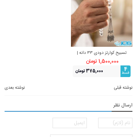
تسبیح کوارتز دودی ۳۳ دانه |
تعادل، آرامش و درخشندگی
1,500,000 تومان
4
375,000 تومان
قسط
نوشته قبلی
نوشته بعدی
ارسال نظر