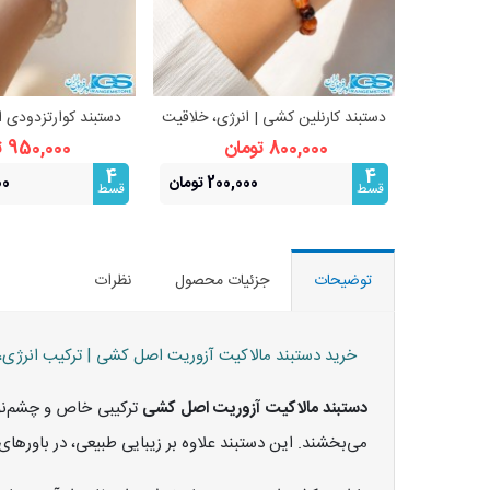
دستبند کارنلین کشی | انرژی، خلاقیت
دستبند کوارتزدودی 
مشاهده بیشتر
مشاهده 
و انگیزه
انرژی و رفع
800,000 تومان
950,000 تومان
4
4
200,000 تومان
500
قسط
قسط
توضیحات
جزئیات محصول
نظرات
خرید دستبند مالاکیت آزوریت اصل کشی | ترکیب انرژی،
دستبند مالاکیت آزوریت اصل کشی
ترکیبی خاص و چشم‌نوا
می‌بخشند. این دستبند علاوه بر زیبایی طبیعی، در باورها