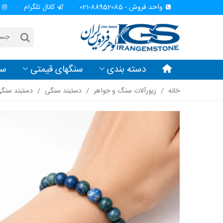
واحد فروش - 88952085-021
کانال تلگرام
دسته بندی
سنگهای قیمتی
سن
خانه
/
زیورآلات سنگ و جواهر
/
دستبند سنگی
/
دستبند سنگ