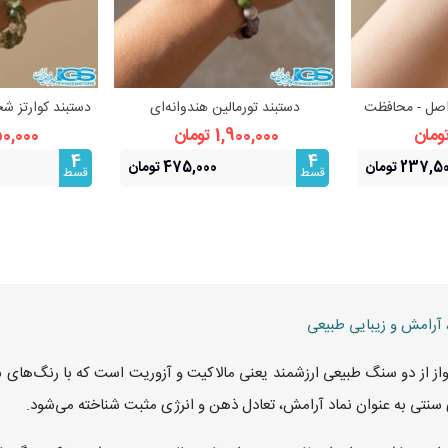
اصل - محافظت
دستبند تورمالین هندوانه‌ای
دستبند کوارتز ش
بیشتر
مشاهده بیشتر
مشا
 استرس
(واترملون) اصل کشی | سنگ عشق
از انرژی و
1,900,000 تومان
650,000 ت
4
4
237, تومان
475,000 تومان
قسط
قسط
 آرامش و زیبایی طبیعی
ز از دو سنگ طبیعی ارزشمند یعنی مالاکیت و آزوریت است که با رنگ‌های سب
ی سنتی به عنوان نماد آرامش، تعادل ذهن و انرژی مثبت شناخته می‌شود.