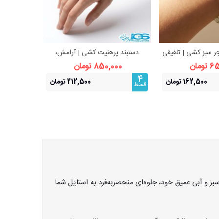
جر سبز کشی | تلفیقی
دستبند پرهنیت کشی | آرامش،
دستبند سنگ
هده بیشتر
مشاهده بیشتر
 زیبایی طبیعی
شفافیت ذهن و انرژی طبیعت
زیبایی 
ومان
850,000 تومان
000
4
4
162,500 تومان
212,500 تومان
قسط
قسط
ز و آبی عمیق خود، جلوه‌ای منحصربه‌فرد به استایل شما