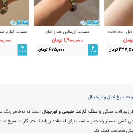
اصل - محافظت
دستبند تورمالین هندوانه‌ای
دستبند کوارتز ش
بیشتر
مشاهده بیشتر
مشا
 استرس
(واترملون) اصل کشی | سنگ عشق
از انرژی و
1,900,000 تومان
650,000 ت
4
4
237, تومان
475,000 تومان
قسط
قسط
ز زیورآلات سنگی با
سنگ گارنت طبیعی و اورجینال
است که به‌خاطر رنگ قرم
راحی کشی، بسیار راحت و مناسب برای استفاده روزانه است. گارنت سرخ ب
فزایش شجاعت کمک کند.