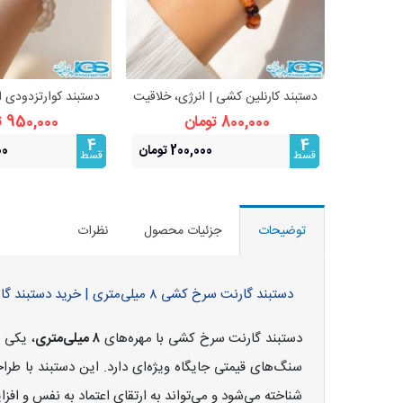
دستبند کارنلین کشی | انرژی، خلاقیت
دستبند کوارتزدودی 
مشاهده بیشتر
مشاهده 
و انگیزه
انرژی و رفع
800,000 تومان
950,000 تومان
4
4
200,000 تومان
500
قسط
قسط
توضیحات
جزئیات محصول
نظرات
دستبند گارنت سرخ کشی ۸ میلی‌متری | خرید دستبند گارنت سرخ اصل و اورجینال
دستبند گارنت سرخ کشی با مهره‌های
۸ میلی‌متری
، یکی ا
سنگ‌های قیمتی جایگاه ویژه‌ای دارد. این دستبند با ط
شناخته می‌شود و می‌تواند به ارتقای اعتماد به نفس و ا