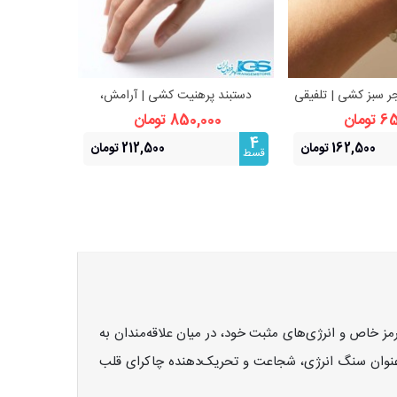
جر سبز کشی | تلفیقی
دستبند پرهنیت کشی | آرامش،
دستبند سنگ
هده بیشتر
مشاهده بیشتر
 زیبایی طبیعی
شفافیت ذهن و انرژی طبیعت
زیبایی 
ومان
850,000 تومان
000
4
4
162,500 تومان
212,500 تومان
قسط
قسط
ز خاص و انرژی‌های مثبت خود، در میان علاقه‌مندان به
ه عنوان سنگ انرژی، شجاعت و تحریک‌دهنده چاکرای قلب