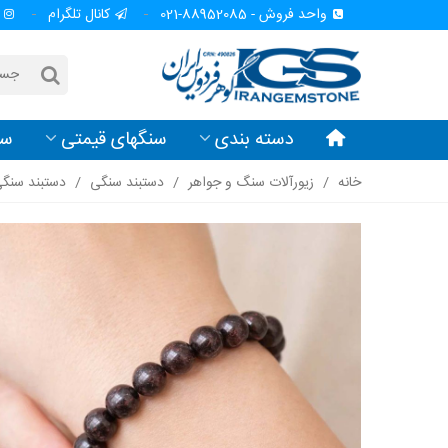
واحد فروش - 88952085-021
کانال تلگرام
دسته بندی
سنگهای قیمتی
سن
خانه
/
زیورآلات سنگ و جواهر
/
دستبند سنگی
/
دستبند سنگ