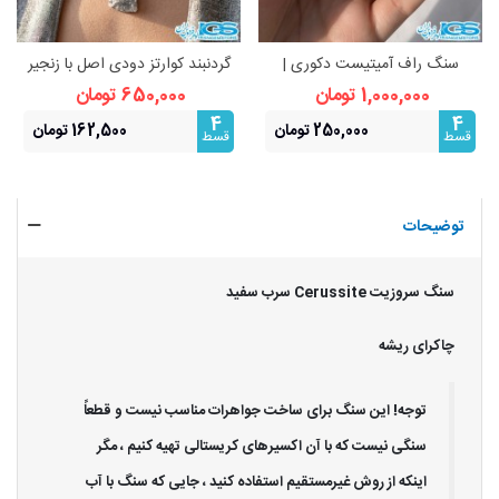
سنگ راف آمیتیست دکوری |
گردنبند کوارتز دودی اصل با زنجیر
زیبایی طبیعی و انرژی‌بخش
استیل | آرامش و محافظت انرژی
1,000,000 تومان
650,000 تومان
4
4
250,000 تومان
162,500 تومان
قسط
قسط
توضیحات
سنگ سروزیت Cerussite سرب سفید
چاکرای ریشه
توجه! این سنگ برای ساخت جواهرات مناسب نیست و قطعاً
سنگی نیست که با آن اکسیرهای کریستالی تهیه کنیم ، مگر
اینکه از روش غیرمستقیم استفاده کنید ، جایی که سنگ با آب