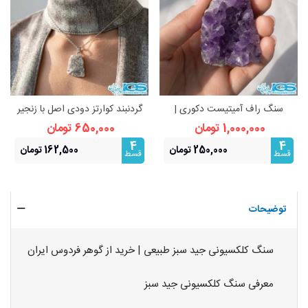
سنگ راف آمیتیست دکوری |
گردنبند کوارتز دودی اصل با زنجیر
زیبایی طبیعی و انرژی‌بخش
استیل | آرامش و محافظت انرژی
1,000,000 تومان
650,000 تومان
4
4
250,000 تومان
162,500 تومان
قسط
قسط
توضیحات
سنگ کلکسیونی جید سبز طبیعی | خرید از گوهر فردوس ایران
معرفی سنگ کلکسیونی جید سبز