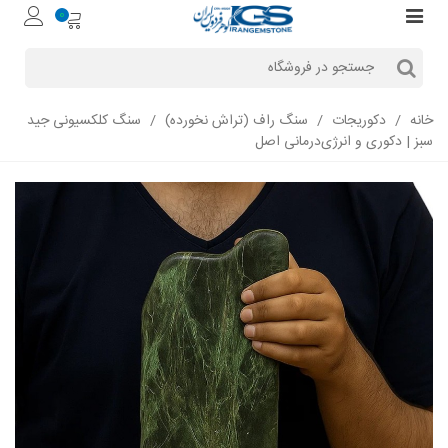
0
خانه
/
دکوریجات
/
سنگ راف (تراش نخورده)
/
سنگ کلکسیونی جید
سبز | دکوری و انرژی‌درمانی اصل