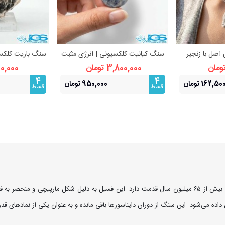
 اصل با زنجیر
سنگ کیانیت کلکسیونی | انرژی مثبت
سنگ باریت کلکسی
بیشتر
مشاهده بیشتر
مشا
حافظت انرژی
برای کلک
3,800,000 تومان
800,000 ت
4
4
162,50 تومان
950,000 تومان
قسط
قسط
سنگ آمونیت، یکی از فسیل‌های شگفت‌انگیز و باستانی است که بیش از ۶۵ میلیون سال قدمت دارد. این فسیل به د
اده می‌شود. این سنگ از دوران دایناسورها باقی مانده و به عنوان یکی از نمادهای ق