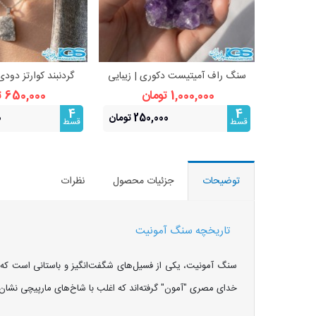
سنگ راف آمیتیست دکوری | زیبایی
گردنبند کوارتز دودی
مشاهده بیشتر
مشاهده 
طبیعی و انرژی‌بخش
استیل | آرامش و م
1,000,000 تومان
650,000 تومان
4
4
250,000 تومان
0
قسط
قسط
توضیحات
جزئیات محصول
نظرات
تاریخچه سنگ آمونیت
خدای مصری "آمون" گرفته‌اند که اغلب با شاخ‌های مارپیچی نشان د