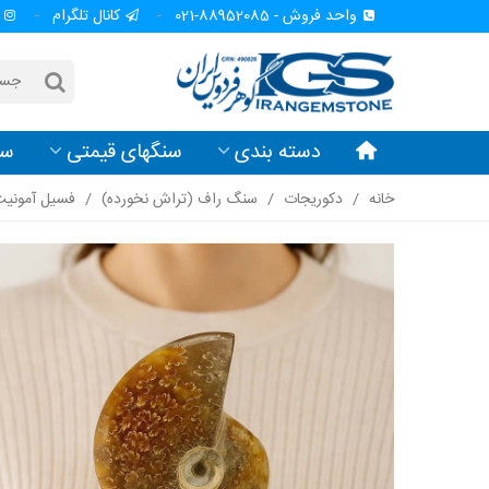
واحد فروش - 88952085-021
کانال تلگرام
دسته بندی
سنگهای قیمتی
سن
خانه
/
دکوریجات
/
سنگ راف (تراش نخورده)
/
فسیل آمونیت