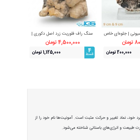
ونی | جلوه‌ای خاص
سنگ راف فلوریت زرد اصل دکوری |
سنگ
هده بیشتر
مشاهده بیشتر
سیون و دکور
تعادل، آرامش و درخشندگی
ومان
4,500,000 تومان
,000
4
4
200,000 تومان
1,125,000 تومان
قسط
قسط
لیل شکل مارپیچی و منحصر به فرد خود، نماد تغییر و حرکت مثبت است. آمونیت‌ها نام خود را از
درت طبیعت و انرژی‌های باستانی شناخته می‌شود.