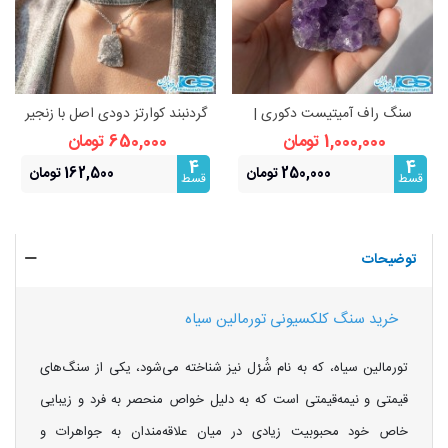
سنگ راف آمیتیست دکوری |
گردنبند کوارتز دودی اصل با زنجیر
زیبایی طبیعی و انرژی‌بخش
استیل | آرامش و محافظت انرژی
1,000,000 تومان
650,000 تومان
4
4
250,000 تومان
162,500 تومان
قسط
قسط
توضیحات
خرید سنگ کلکسیونی تورمالین سیاه
تورمالین سیاه، که به نام شُرْل نیز شناخته می‌شود، یکی از سنگ‌های
قیمتی و نیمه‌قیمتی است که به دلیل خواص منحصر به فرد و زیبایی
خاص خود محبوبیت زیادی در میان علاقه‌مندان به جواهرات و