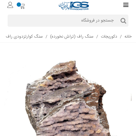
0
خانه
/
دکوریجات
/
سنگ راف (تراش نخورده)
/
سنگ کوارتزدودی راف