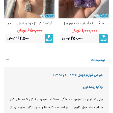
سنگ راف آمیتیست دکوری |
گردنبند کوارتز دودی اصل با زنجیر
زیبایی طبیعی و انرژی‌بخش
استیل | آرامش و محافظت انرژی
1,000,000 تومان
650,000 تومان
4
4
250,000 تومان
162,500 تومان
قسط
قسط
توضیحات
خواص کوارتز دودی Smoky Quartz
چاکرا ریشه ایی
برای تسکین درد مزمن ، گرفتگی عضلات ، سردرد و تنش شانه ها و کمر
معالجه غدد فوق کلیوی ، لوزالمعده ، کلیه ها و سایر ارگان های بدن از