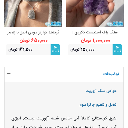
سنگ راف آمیتیست دکوری |
گردنبند کوارتز دودی اصل با زنجیر
زیبایی طبیعی و انرژی‌بخش
استیل | آرامش و محافظت انرژی
1,000,000 تومان
650,000 تومان
4
4
250,000 تومان
162,500 تومان
قسط
قسط
توضیحات
خواص سنگ آزوریت
تعادل و تنظیم چاکرا سوم
هیچ کریستالی کاملاً آبی خالص شبیه آزوریت نیست. انرژی
آبی تیره آن دقیقا به چاکرای چشم سوم شباهت دارد و از