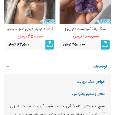
سنگ راف آمیتیست دکوری |
گردنبند کوارتز دودی اصل با زنجیر
زیبایی طبیعی و انرژی‌بخش
استیل | آرامش و محافظت انرژی
1,000,000 تومان
650,000 تومان
4
4
250,000 تومان
162,500 تومان
قسط
قسط
توضیحات
خواص سنگ آزوریت
تعادل و تنظیم چاکرا سوم
هیچ کریستالی کاملاً آبی خالص شبیه آزوریت نیست. انرژی
آبی تیره آن دقیقا به چاکرای چشم سوم شباهت دارد و از