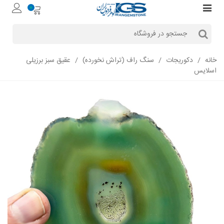
0
خانه
/
دکوریجات
/
سنگ راف (تراش نخورده)
/
عقیق سبز برزیلی
اسلایس