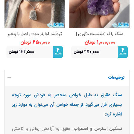
سنگ راف آمیتیست دکوری |
گردنبند کوارتز دودی اصل با زنجیر
زیبایی طبیعی و انرژی‌بخش
استیل | آرامش و محافظت انرژی
1,000,000 تومان
650,000 تومان
4
4
250,000 تومان
162,500 تومان
قسط
قسط
توضیحات
سنگ عقیق به دلیل خواص منحصر به فردش مورد توجه
بسیاری قرار می‌گیرد. از جمله خواص آن می‌توان به موارد زیر
اشاره کرد:
تسکین استرس و اضطراب
: عقیق به آرامش روانی و کاهش