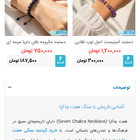
دستبند آمیتیست اصل توپ طلایی
دستبند مکرومه بافی دلربا سرمه ای
استیل (رنگ ثابت)
اصل | درخشش ستارگان و انرژی
1,200,000 تومان
750,000 تومان
مثبت
4
4
300,000 تومان
187,500 تومان
قسط
قسط
توضیحات
آشنایی تاریخی با سنگ هفت چاکرا
هفت چاکرا (Seven Chakra Necklace) دارای تاریخچه‌ای عمیق در
فرهنگ‌ها و تمدن‌های باستانی است. با
خرید گردنبند سنگی
هفت