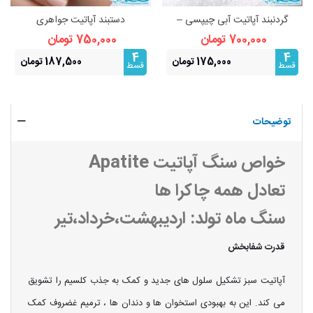
گردنبند آپاتیت آبی چیپسی –
دستبند آپاتیت جواهری
سنگ آرامش و شهود
700,000 تومان
750,000 تومان
4
4
175,000 تومان
187,500 تومان
قسط
قسط
توضیحات
خواص سنگ آپاتیت Apatite
تعادل همه چاکرا ها
سنگ ماه تولد: اردیبهشت،خرداد،تیر
قدرت شفابخش
آپاتیت سبز تشکیل سلول های جدید و کمک به جذب کلسیم را تشویق
می کند. این به بهبودی استخوان ها و دندان ها ، ترمیم غضروف کمک