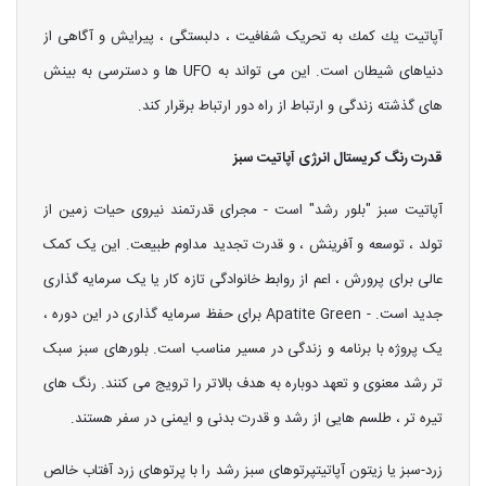
آپاتیت یك كمك به تحریک شفافیت ، دلبستگی ، پیرایش و آگاهی از
دنیاهای شیطان است. این می تواند به UFO ها و دسترسی به بینش
های گذشته زندگی و ارتباط از راه دور ارتباط برقرار کند.
قدرت رنگ کریستال انرژی آپاتیت سبز
آپاتیت سبز "بلور رشد" است - مجرای قدرتمند نیروی حیات زمین از
تولد ، توسعه و آفرینش ، و قدرت تجدید مداوم طبیعت. این یک کمک
عالی برای پرورش ، اعم از روابط خانوادگی تازه کار یا یک سرمایه گذاری
جدید است. - Apatite Green برای حفظ سرمایه گذاری در این دوره ،
یک پروژه با برنامه و زندگی در مسیر مناسب است. بلورهای سبز سبک
تر رشد معنوی و تعهد دوباره به هدف بالاتر را ترویج می کنند. رنگ های
تیره تر ، طلسم هایی از رشد و قدرت بدنی و ایمنی در سفر هستند.
زرد-سبز یا زیتون آپاتیتپرتوهای سبز رشد را با پرتوهای زرد آفتاب خالص