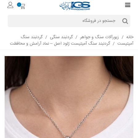
0
خانه
/
زیورآلات سنگ و جواهر
/
گردنبند سنگی
/
گردنبند سنگ
آمیتیست
/
گردنبند سنگ آمیتیست ژئود اصل – نماد آرامش و محافظت