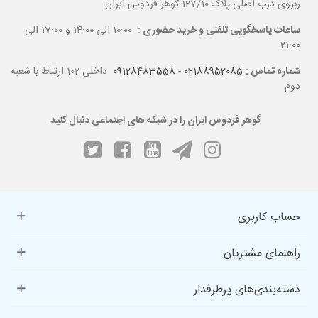
ربروی درب اصلی پلاک 127/10 گوهر فردوس ایران
درمان بی‌خوابی و سردرد:
استفاده از آمیتیست به‌ویژه برای کسانی که از
ساعات پاسخگویی تلفنی و خرید حضوری :
10:00 الی 14:00 و 17:00 الی
بی‌خوابی یا سردرد رنج می‌برند توصیه می‌شود.
21:00
تسکین دردهای موضعی:
برای درمان دردهای موضعی، می‌توان سنگ
شماره تماس :
02188952085
-
09128483558
داخلی 102 ارتباط با شعبه
آمیتیست را به مدت ۲۰ دقیقه روی محل درد قرار داد.
دوم
گوهر فردوس ایران را در شبکه های اجتماعی دنبال کنید
حساب کاربری
راهنمای مشتریان
دسته‌بندی‌های پرطرفدار