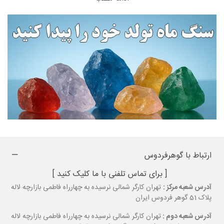
ضد جادو و امواج منفی:
به‌عنوان سنگی محافظ در برابر انرژی‌های منفی
و جادو شناخته می‌شود.
مدیتیشن:
آمیتیست یکی از بهترین سنگ‌ها برای استفاده در مدیتیشن
است. به آرامش ذهن و تمرکز کمک می‌کند و تجربه‌های عمیق‌تر روحی را
تشویق می‌کند.
خواص جسمی و درمانی آمیتیست
آرام‌بخش:
آمیتیست به‌طور کلی تأثیر آرام‌بخشی دارد و به تسکین
اضطراب، خشم و اندوه کمک می‌کند.
ارتباط با گوهرفردوس
تقویت سیستم ایمنی و مغز:
این سنگ با تقویت مجراهای تنفسی، مغز
[ برای تماس تلفنی با ما کلیک کنید ]
و موها، سیستم ایمنی را تقویت می‌کند و در کاهش توهم و افزایش
آدرس شعبه مرکز :
تهران کارگر شمالی نرسیده به چهارراه فاطمی بازارچه لاله
فعالیت مغزی مؤثر است.
پلاک 51 گوهر فردوس ایران
تصفیه خون و روشن کردن چهره:
آمیتیست به پاکسازی خون و بهبود
آدرس شعبه دوم :
تهران کارگر شمالی نرسیده به چهارراه فاطمی بازارچه لاله
سلامت پوست، از جمله رفع جوش و لک، کمک می‌کند.