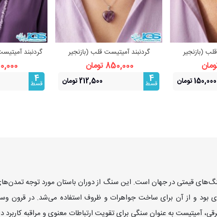
لب (بازنجیر
گردنبند آمیتیست قلب (بازنجیر
گردنبند آمیتیس
بیشتر
مشاهده بیشتر
مشا
ش و محافظت
استیل) نماد آرامش و محافظت
– سنگ آر
850,000 تومان
700,000 ت
4
4
150,000 تومان
212,500 تومان
قسط
قسط
نگ‌های قیمتی در جهان است. این سنگ از دوران باستان مورد توجه تمدن‌ه
ی بود و از آن برای ساخت جواهرات و ظروف استفاده می‌شد. در قرون وسط
ی، آمیتیست به عنوان سنگی برای تقویت ارتباطات معنوی و مراقبه کاربرد د