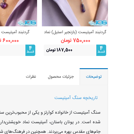
گردنبند آمیتیست (بازنجیر استیل) نماد
گردنبند آمیتیست ق
مشاهده بیشتر
مشاهده 
آرامش و محافظت
استیل) نماد آرام
750,000 تومان
600,000 تومان
4
4
187,500 تومان
قسط
قسط
توضیحات
جزئیات محصول
نظرات
تاریخچه سنگ آمیتیست
سنگ آمیتیست از خانواده کوارتز و یکی از محبوب‌ترین س
شده است. در یونان باستان، آمیتیست نماد خویشتن‌دار
جام‌های مقدس بهره می‌بردند. همچنین در فرهنگ‌های شرق