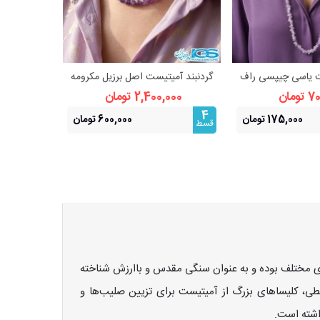
ت یاسی چیپسی راف
گردنبند آمیتیست اصل برزیل مکرومه
گردنبند کوا
هده بیشتر
مشاهده بیشتر
امش و شهود
بافی – نماد آرامش و محافظت
ومان
2,400,000 تومان
000
4
4
175,000 تومان
600,000 تومان
قسط
قسط
ای مختلف بوده و به عنوان سنگی مقدس و باارزش شناخته
ی، کلیساهای بزرگ از آمیتیست برای تزیین صلیب‌ها و
اشته است.