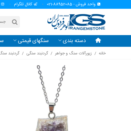
واحد فروش - 88952085-021
کانال تلگرام
دسته بندی
سنگهای قیمتی
سن
خانه
/
زیورآلات سنگ و جواهر
/
گردنبند سنگی
/
گردنبند سن