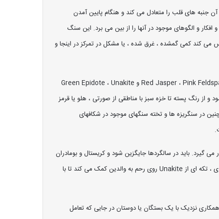
نرژی های صورتی و سبز آن جنبه های قلب را متعادل می کند و هنگام پایین آمدن
کار و الگوهای موجود در آنها را از بین می برد. این سنگ
برای کمک به آنها در گزاف گویی از غم ، اندوه یا ناامیدی مفید است. Unakite از هرکسی که احساس می کند کمی گمشده ، غرق شده ، یا مشکل در تمرکز در اینجا و
Unakite Jasper همچنین Epidote نامیده می شود ، زیرا مؤلفه اصلی نام آن از اپیدوز یونانی مشتق شده و به معنای "رشد در کنار هم" است. ادغام Red Jasper ، Pink Feldspar و Green Epidote ، Unakite
 از رنگ پسته تا خزه سبز با مناطقی از صورتی ، هلو یا قرمز
همچنین در سنگریزه ها و تخته سنگهای موجود در شکافهای
.
شده قرار می گیرد. باید در سالگردها جایگزین شود و کریستال و بومادران
قدیمی که درون آب جاری ریخته می شوند. برای کمک به دو نفر سه ساله ، Unakite را زیر بالش قرار دهید تا در برداشت از آن کمک کنند. در طول بارداری ، تکه ای از Unakite روی رحم به والدین کمک می کند تا با
مکاری نزدیک با یک بستگان یا دوستان در جایی که تعامل