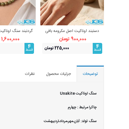
دستبند اوناکیت اصل مکرومه بافی
گردنبند سنگ اوناکیت
مشاهده بیشتر
مشاهده 
(رفع غم و اندوه)
ترکیب هنر و ان
900,000 تومان
1,600,000 تومان
4
4
225,000 تومان
قسط
قسط
توضیحات
جزئیات محصول
نظرات
سنگ اوناکیت Unakite
چاکرا مرتبط : چهارم
سنگ تولد: آبان،مهر،مرداد،اردیبهشت