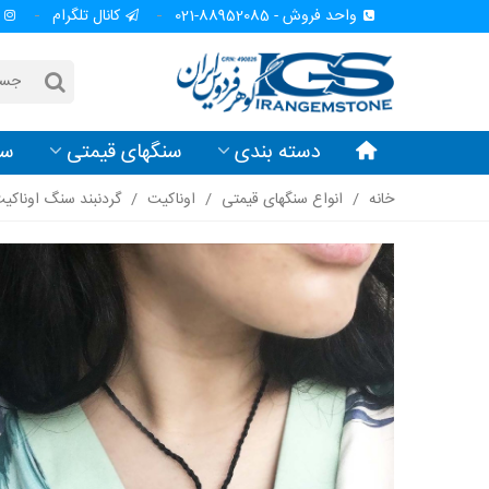
واحد فروش - 88952085-021
کانال تلگرام
دسته بندی
سنگهای قیمتی
سن
خانه
/
انواع سنگهای قیمتی
/
اوناکیت
/
گردنبند سنگ اوناکیت