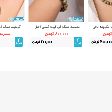
 مکرومه بافی |
دستبند سنگ اوناکیت کشی اصل |
گردنبند سنگ او
بیشتر
مشاهده بیشتر
مشا
رژی طبیعی
سنگ آرامش و تعادل
800,000 تومان
350,000 ت
4
4
400,000 تومان
200,000 تومان
قسط
قسط