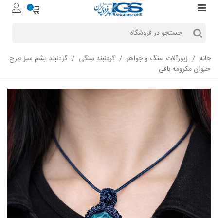
0
خانه
/
زیورآلات سنگ و جواهر
/
گردنبند سنگی
/
گردنبند یشم سبز طرح
حیوان مکرومه بافی