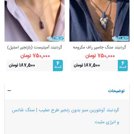
گردنبند سنگ جاسپر راف مکرومه
گردنبند آمیتیست (بازنجیر استیل)
بافی فری سایز
نماد آرامش و محافظت
750,000 تومان
750,000 تومان
4
4
187,500 تومان
187,500 تومان
قسط
قسط
توضیحات
گردنبند آونتورین سبز بدون زنجیر طرح صلیب | سنگ شانس
و انرژی مثبت