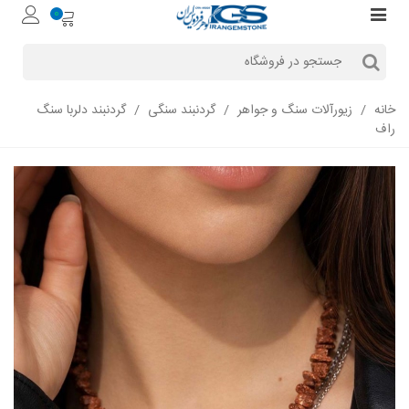
0
خانه
/
زیورآلات سنگ و جواهر
/
گردنبند سنگی
/
گردنبند دلربا سنگ
راف