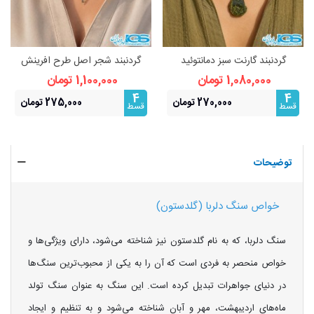
گردنبند گارنت سبز دمانتوئید
گردنبند شجر اصل طرح افرینش
(بازنجیراستیل)
(بازنجیراستیل) | نماد رشد و
1,080,000 تومان
1,100,000 تومان
فراوانی
4
4
270,000 تومان
275,000 تومان
قسط
قسط
توضیحات
خواص سنگ دلربا (گلدستون)
سنگ دلربا، که به نام گلدستون نیز شناخته می‌شود، دارای ویژگی‌ها و
خواص منحصر به فردی است که آن را به یکی از محبوب‌ترین سنگ‌ها
در دنیای جواهرات تبدیل کرده است. این سنگ به عنوان سنگ تولد
ماه‌های اردیبهشت، مهر و آبان شناخته می‌شود و به تنظیم و ایجاد