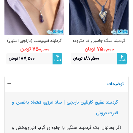
گردنبند سنگ جاسپر راف مکرومه
گردنبند آمیتیست (بازنجیر استیل)
بافی فری سایز
نماد آرامش و محافظت
750,000 تومان
750,000 تومان
4
4
187,500 تومان
187,500 تومان
قسط
قسط
توضیحات
گردنبند عقیق کارنلین نارنجی | نماد انرژی، اعتماد به‌نفس و
قدرت درونی
اگر به‌دنبال یک گردنبند سنگی با جلوه‌ای گرم، انرژی‌بخش و