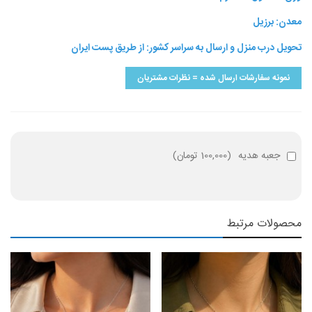
معدن: برزیل
تحویل درب منزل و ارسال به سراسر کشور: از طریق پست ایران
نمونه سفارشات ارسال شده = نظرات مشتریان
جعبه هدیه
(
100,000 تومان
)
محصولات مرتبط