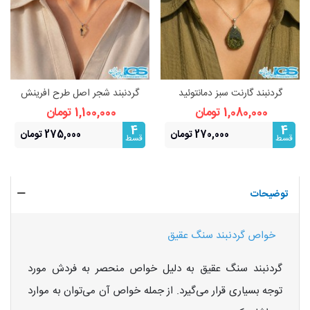
گردنبند گارنت سبز دمانتوئید
گردنبند شجر اصل طرح افرینش
(بازنجیراستیل)
(بازنجیراستیل) | نماد رشد و
1,080,000 تومان
1,100,000 تومان
فراوانی
4
4
270,000 تومان
275,000 تومان
قسط
قسط
توضیحات
خواص گردنبند سنگ عقیق
گردنبند سنگ عقیق به دلیل خواص منحصر به فردش مورد
توجه بسیاری قرار می‌گیرد. از جمله خواص آن می‌توان به موارد