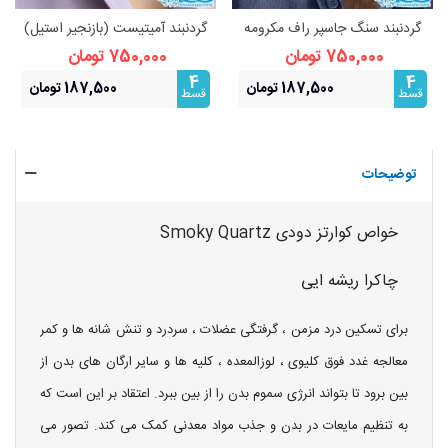
گردنبند سنگ جاسپر راف مکرومه
گردنبند آمیتیست (بازنجیر استیل)
بافی فری سایز
نماد آرامش و محافظت
750,000 تومان
750,000 تومان
4
4
187,500 تومان
187,500 تومان
قسط
قسط
توضیحات
خواص کوارتز دودی Smoky Quartz
چاکرا ریشه ایی
برای تسکین درد مزمن ، گرفتگی عضلات ، سردرد و تنش شانه ها و کمر
معالجه غدد فوق کلیوی ، لوزالمعده ، کلیه ها و سایر ارگان های بدن از
بین برود تا بتواند انرژی سموم بدن را از بین ببرد. اعتقاد بر این است که
به تنظیم مایعات در بدن و جذب مواد معدنی کمک می کند. تصور می