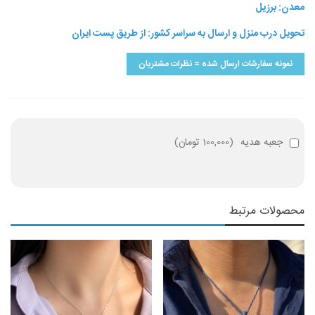
معدن: برزیل
تحویل درب منزل و ارسال به سراسر کشور: از طریق پست ایران
نمونه سفارشات ارسال شده = نظرات مشتریان
جعبه هدیه
(
100,000 تومان
)
محصولات مرتبط