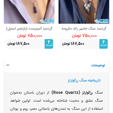
گردنبند سنگ جاسپر راف مکرومه
گردنبند آمیتیست (بازنجیر استیل)
بافی فری سایز
نماد آرامش و محافظت
750,000 تومان
750,000 تومان
4
4
187,500 تومان
187,500 تومان
قسط
قسط
توضیحات
تاریخچه سنگ رزکوارتز
سنگ
رزکوارتز (Rose Quartz)
از دوران باستان به‌عنوان
سنگ عشق و محبت شناخته می‌شده است. اولین شواهد
استفاده از این سنگ به تمدن‌های باستانی مصر، روم و یونان