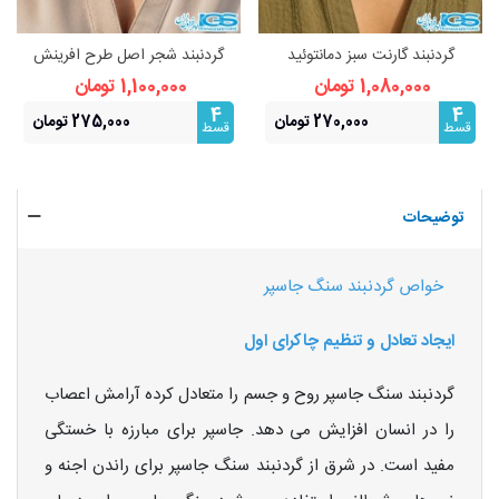
گردنبند گارنت سبز دمانتوئید
گردنبند شجر اصل طرح افرینش
(بازنجیراستیل)
(بازنجیراستیل) | نماد رشد و
1,080,000 تومان
1,100,000 تومان
فراوانی
4
4
270,000 تومان
275,000 تومان
قسط
قسط
توضیحات
خواص گردنبند سنگ جاسپر
ایجاد تعادل و تنظیم چاکرای اول
گردنبند سنگ جاسپر روح و جسم را متعادل کرده آرامش اعصاب
را در انسان افزایش می دهد. جاسپر برای مبارزه با خستگی
مفید است. در شرق از گردنبند سنگ جاسپر برای راندن اجنه و