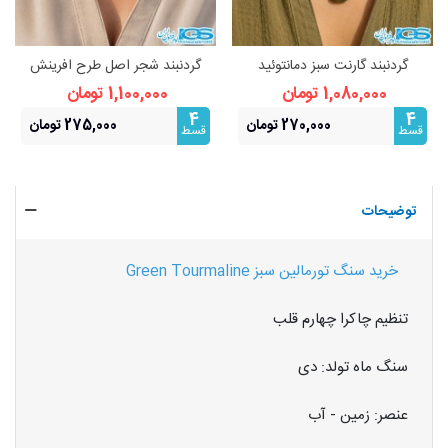
گردنبند گارنت سبز دمانتوئید
گردنبند شجر اصل طرح افرینش
(بازنجیراستیل)
(بازنجیراستیل) | نماد رشد و
1,080,000 تومان
1,100,000 تومان
فراوانی
4
4
270,000 تومان
275,000 تومان
قسط
قسط
توضیحات
خرید سنگ تورمالین سبز Green Tourmaline
تنظیم چاکرا چهارم قلب
سنگ ماه تولد: دی
عنصر: زمین - آب