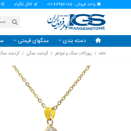
واحد فروش - 88952085-021
کانال تلگرام
دسته بندی
سنگهای قیمتی
سن
خانه
/
زیورآلات سنگ و جواهر
/
گردنبند سنگی
/
گردنبند سنگ