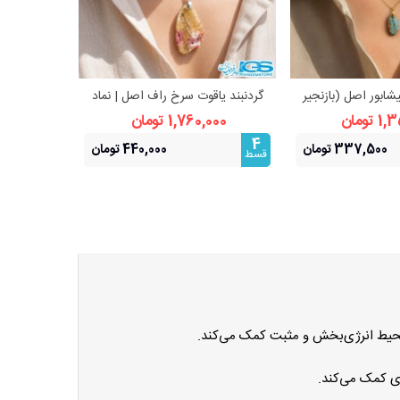
یشابور اصل (بازنجیر
گردنبند یاقوت سرخ راف اصل | نماد
گردنبند زم
هده بیشتر
مشاهده بیشتر
تیل)
عشق
تومان
1,760,000 تومان
0,000
4
4
337,500 تومان
440,000 تومان
قسط
قسط
محیط انرژی‌بخش و مثبت کمک می‌کند.
ی کمک می‌کند.