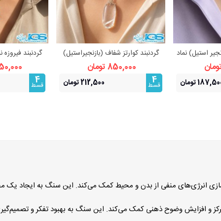
جیر استیل) نماد
گردنبند کوارتز شفاف (بازنجیراستیل)
گردنبند فیروزه ن
بیشتر
مشاهده بیشتر
مشا
حافظت
اس
850,000 تومان
1,350,000 
4
4
187,5 تومان
212,500 تومان
قسط
قسط
کسازی انرژی‌های منفی از بدن و محیط کمک می‌کند. این سنگ به ایجاد یک 
مرکز و افزایش وضوح ذهنی کمک می‌کند. این سنگ به بهبود تفکر و تصمیم‌گیر