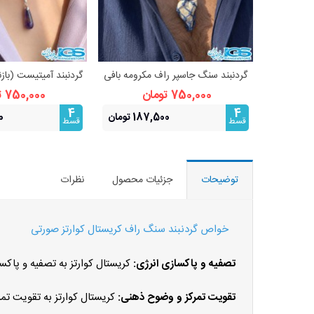
گردنبند سنگ جاسپر راف مکرومه بافی
گردنبند آمیتیست (بازن
مشاهده بیشتر
مشاهده 
فری سایز
آرامش و م
750,000 تومان
750,000 تومان
4
4
187,500 تومان
00
قسط
قسط
توضیحات
جزئیات محصول
نظرات
خواص گردنبند سنگ راف کریستال کوارتز صورتی
تصفیه و پاکسازی انرژی:
کریستال کوارتز به تصفیه و پا
تقویت تمرکز و وضوح ذهنی:
کریستال کوارتز به تقویت ت