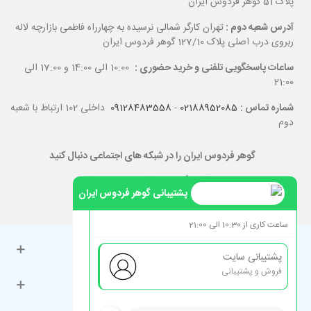
پلاک 51 گوهر فردوس ایران
آدرس شعبه دوم :
تهران کارگر شمالی نرسیده به چهارراه فاطمی بازارچه لاله
ربروی درب اصلی پلاک 127/10 گوهر فردوس ایران
ساعات پاسخگویی تلفنی و خرید حضوری :
10:00 الی 14:00 و 17:00 الی
21:00
شماره تماس :
02188952085
-
09128483558
داخلی 102 ارتباط با شعبه
دوم
گوهر فردوس ایران را در شبکه های اجتماعی دنبال کنید
پشتیبانی گوهر فردوس ایران
ساعت کاری از 10:30 الی 21:00
حساب کاربری
پشتیبانی سایت
فروش و پشتیبانی
راهنمای مشتریان