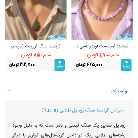
گردنبند آمیتیست لوندر یاسی |
گردنبند سنگ آزوریت (بازنجیر
سنگ آرامش
استیل) | ثروت آرامش
1,700,000 تومان
850,000 تومان
4
4
425,000 تومان
212,500 تومان
قسط
قسط
توضیحات
خواص گردنبند سنگ روتایل طلایی (Rutile)
روتایل طلایی یک سنگ قیمتی و نادر است که به دلیل وجود
رشته‌های طلایی رنگ در داخل کریستال‌های کوارتز یا دیگر