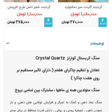
گردنبند گارنت سبز دمانتوئید
گردنبند شجر اصل طرح افرینش
(بازنجیراستیل)
(بازنجیراستیل) | نماد رشد و
1,080,000 تومان
1,100,000 تومان
فراوانی
4
4
270,000 تومان
275,000 تومان
قسط
قسط
توضیحات
سنگ کریستال کوارتز Crystal Quartz
تعادل و تنظیم چاکرای هفتم ( دارای تاثیر مستقیم بر
روی هفت چاکرا )
سنگ متولدین همه ی ماهها ، مشترک بین تمامی بروج
سنگ نماد ذهن و کمک به تمرکز و افزایش توانایی های ذهنی و باز
نمودن ذهن ، تصفیه روحی و روانی ، دارای قدرت محافظ در برابر سحر