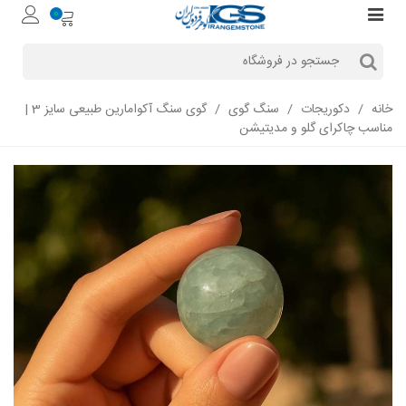
0
خانه
/
دکوریجات
/
سنگ گوی
/
گوی سنگ آکوامارین طبیعی سایز 3 |
مناسب چاکرای گلو و مدیتیشن