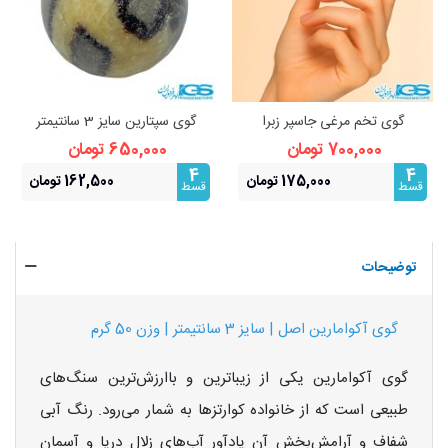
گوی تخم مرغی جاسپر زبرا
گوی سپتارین سایز 3 سانتیمتر
700,000 تومان
650,000 تومان
4
4
175,000 تومان
162,500 تومان
قسط
قسط
توضیحات
گوی آکوامارین اصل | سایز 3 سانتیمتر | وزن 50 گرم
گوی آکوامارین یکی از زیباترین و باارزش‌ترین سنگ‌های
طبیعی است که از خانواده کوارتزها به شمار می‌رود. رنگ آبی
شفاف و آرامش‌بخش آن یادآور آب‌های زلال دریا و آسمان