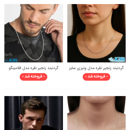
گردنبند زنجیر نقره مدل ونیزی سایز
گردنبند زنجیر نقره مدل فلامینگو
۵۵ سانتی‌متر قطر ۱ میلی‌متر برند
قلمدون تراش خورده 925 ترکیه
- فروخته شد -
- فروخته شد -
یاس | نقره ۹۲۵ اصل