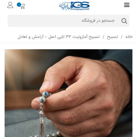
0
خانه
/
تسبیح
/
تسبیح آمازونیت ۳۳ تایی اصل – آرامش و تعادل