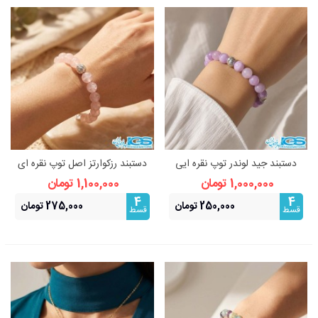
دستبند جید لوندر توپ نقره ایی
دستبند رزکوارتز اصل توپ نقره ای
استیل | تعادل، آرامش و
استیل (رنگ ثابت)
1,000,000 تومان
1,100,000 تومان
درخشندگی
4
4
250,000 تومان
275,000 تومان
قسط
قسط