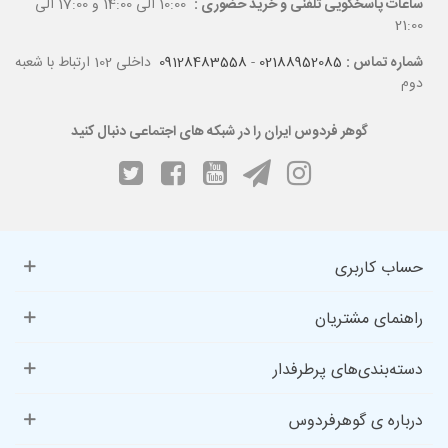
ساعات پاسخگویی تلفنی و خرید حضوری :
10:00 الی 14:00 و 17:00 الی
21:00
شماره تماس :
02188952085
-
09128483558
داخلی 102 ارتباط با شعبه
محتوای پکیج هدیه روز مادر در گوهر فردوس ایران
دوم
گوهر فردوس ایران را در شبکه های اجتماعی دنبال کنید
چه هدیه‌ای برای روز مادر بخریم؟ ایده‌های خاص و متفاوت
خرید دستبند سنگی زنانه
دستبندهای ساخته‌شده از سنگ‌های اصل و نیمه‌قیمتی، هم زیبا هستند
حساب کاربری
و هم خواص انرژی‌درمانی دارند. به‌طور مثال:
راهنمای مشتریان
دستبند رزکوارتز
: سنگ عشق و آرامش، مناسب برای ابراز محبت.
دسته‌بندی‌های پرطرفدار
دستبند آمیتیست
: سنگ آرامش ذهن، کاهش استرس و نگرانی.
درباره ی گوهرفردوس
دستبند عقیق خزه‌ای
: نماد رشد و ارتباط با طبیعت؛ برای مادرانی که به