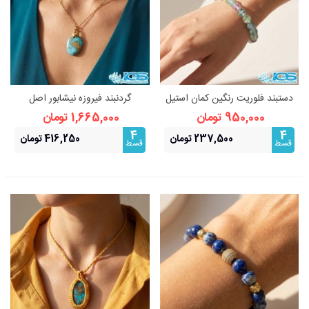
دستبند فلوریت رنگین کمان استیل
گردنبند فیروزه نیشابور اصل
فری سایز
(بازنجیر استیل)
950,000 تومان
1,665,000 تومان
4
4
237,500 تومان
416,250 تومان
قسط
قسط