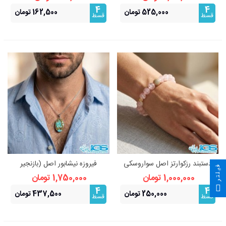
اصل | سنگ عشق
4
4
525,000 تومان
162,500 تومان
قسط
قسط
دستبند رزکوارتز اصل سواروسکی
فیروزه نیشابور اصل (بازنجیر
فیلتر
(عشق آرامش)
استیل)
1,000,000 تومان
1,750,000 تومان
4
4
250,000 تومان
437,500 تومان
قسط
قسط